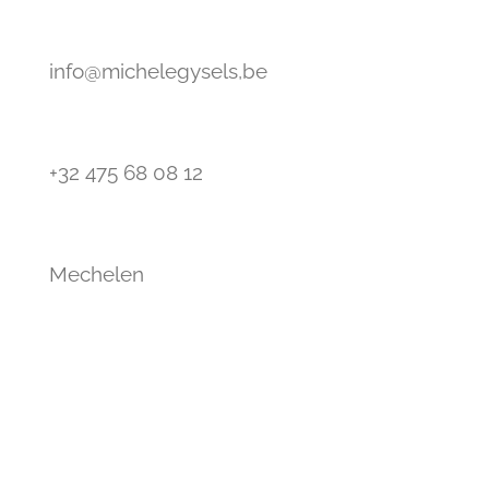
info@michelegysels,be
+32 475 68 08 12
Mechelen
© 2020 Michele Gysels Interieurarchitectuur
Powered by
JouwWeb